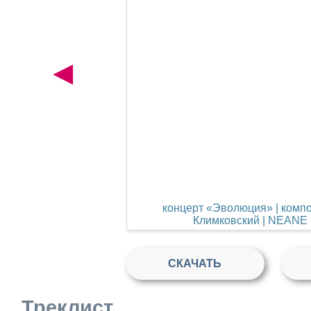
◄
концерт «Эволюция» | комп
Климковский | NEANE 
СКАЧАТЬ
Треклист