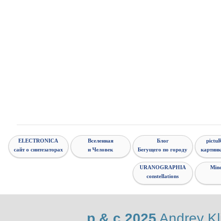
ELECTRONICA
Вселенная
Блог
pictuR
сайт о синтезаторах
и Человек
Бегущего по городу
картинк
URANOGRAPHIA
Min
constellations
p & c 2025
Andrey K