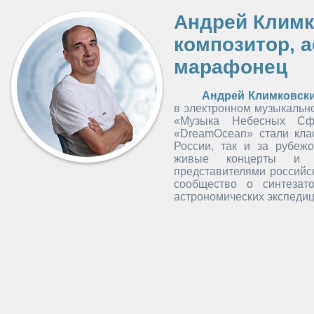
Андрей Климк
композитор, 
марафонец
Андрей Климковск
в электронном музыкальн
«Музыка Небесных Сф
«DreamOcean» стали клас
России, так и за рубеж
живые концерты и с
представителями российс
сообщество о синтезат
астрономических экспедиц