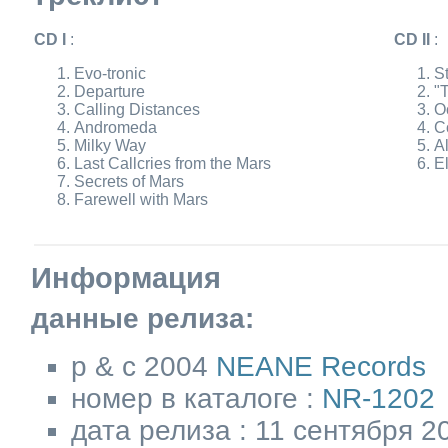
CD I
:
CD II
:
Evo-tronic
S
Departure
"T
Calling Distances
O
Andromeda
C
Milky Way
A
Last Callcries from the Mars
El
Secrets of Mars
Farewell with Mars
Информация
данные релиза:
p & c 2004
NEANE Records
номер в каталоге :
NR-1202
дата релиза : 11 сентября 2