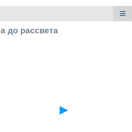
≡
а до рассвета
►