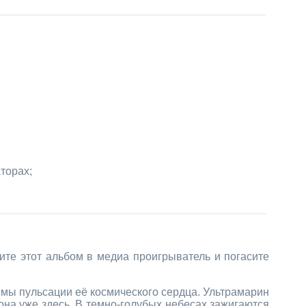
торах;
зите этот альбом в медиа проигрыватель и погасите
имы пульсации её космического сердца. Ультрамарин
 она уже здесь. В темно-голубых небесах зажигаются