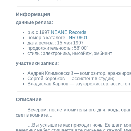
Информация
данные релиза:
p & c 1997
NEANE Records
номер в каталоге :
NR-0801
дата релиза : 15 мая 1997
продолжительность : 58' 00"
стиль : электроника, ньюэйдж, эмбиент
участники записи:
Андрей Климковский — композитор, аранжировщ
Сергей Коробков — ассистент в студии;
Владислав Карпов — звукорежиссер, ассистент
Описание
Вечером, после утомительного дня, когда ора
свет в комнате…
…Вы услышите как приходит ночь. Ее шаги мяг
вечерних небес сгущается все сильнее с каждой мин