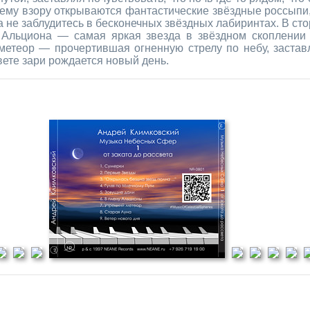
шему взору открываются фантастические звёздные россыпи,
а не заблудитесь в бесконечных звёздных лабиринтах. В сто
— Альциона — самая яркая звезда в звёздном скоплении
метеор — прочертившая огненную стрелу по небу, заставля
вете зари рождается новый день.