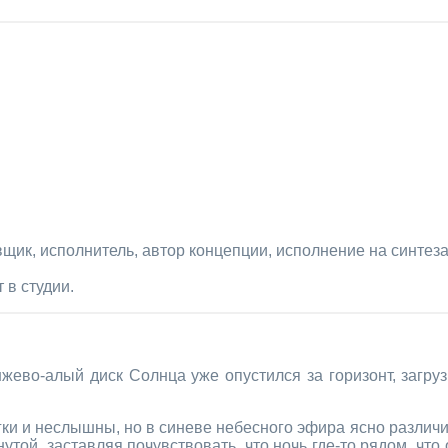
ик, исполнитель, автор концепции, исполнение на синтеза
 в студии.
нжево-алый диск Солнца уже опустился за горизонт, загру
ки и неслышны, но в синеве небесного эфира ясно различ
утой, заставляя почувствовать, что ночь где-то рядом, что