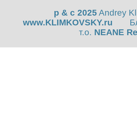
p & c 2025
Andrey K
www.KLIMKOVSKY.ru
Б
т.о.
NEANE Re