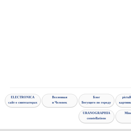
ELECTRONICA
Вселенная
Блог
pictuR
сайт о синтезаторах
и Человек
Бегущего по городу
картинк
URANOGRAPHIA
Min
constellations