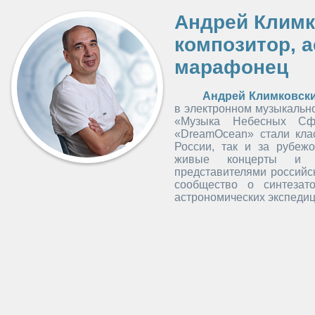
Андрей Климк
композитор, 
марафонец
Андрей Климковск
в электронном музыкальн
«Музыка Небесных Сф
«DreamOcean» стали клас
России, так и за рубеж
живые концерты и с
представителями российс
сообщество о синтезат
астрономических экспедиц